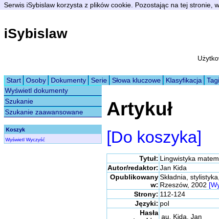
Serwis iSybislaw korzysta z plików cookie. Pozostając na tej stronie,
iSybislaw
Użytko
Start
Osoby
Dokumenty
Serie
Słowa kluczowe
Klasyfikacja
Tag
Wyświetl dokumenty
Szukanie
Artykuł
Szukanie zaawansowane
Koszyk
[Do koszyka]
Wyświetl
Wyczyść
Tytuł:
Lingwistyka matema
Autor/redaktor:
Jan Kida
Opublikowany
Składnia, stylistyk
w:
Rzeszów, 2002
[Wy
Strony:
112-124
Języki:
pol
Hasła
au. Kida, Jan