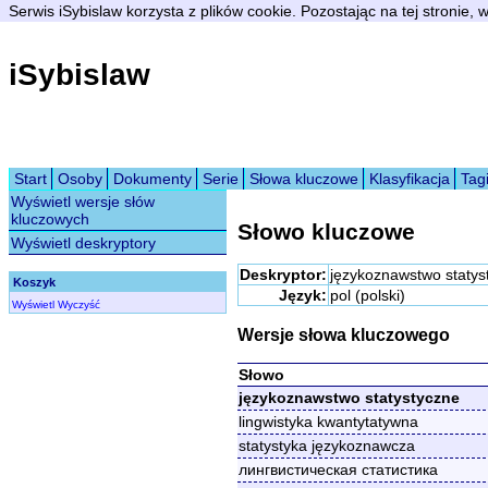
Serwis iSybislaw korzysta z plików cookie. Pozostając na tej stronie,
iSybislaw
Start
Osoby
Dokumenty
Serie
Słowa kluczowe
Klasyfikacja
Tag
Wyświetl wersje słów
kluczowych
Słowo kluczowe
Wyświetl deskryptory
Deskryptor:
językoznawstwo statys
Koszyk
Język:
pol (polski)
Wyświetl
Wyczyść
Wersje słowa kluczowego
Słowo
językoznawstwo statystyczne
lingwistyka kwantytatywna
statystyka językoznawcza
лингвистическая статистика