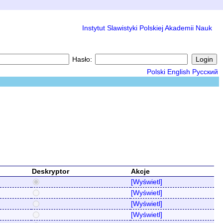
Instytut Slawistyki Polskiej Akademii Nauk
Hasło:
Polski
English
Русский
Deskryptor
Akcje
[Wyświetl]
[Wyświetl]
[Wyświetl]
[Wyświetl]