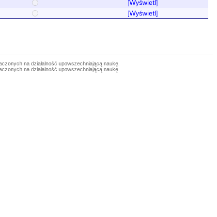
[Wyświetl]
[Wyświetl]
czonych na działalność upowszechniającą naukę.
czonych na działalność upowszechniającą naukę.