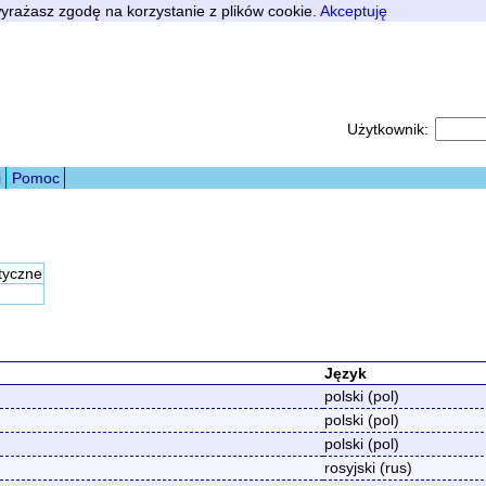
 wyrażasz zgodę na korzystanie z plików cookie.
Akceptuję
Użytkownik:
i
Pomoc
tyczne
Język
polski (pol)
polski (pol)
polski (pol)
rosyjski (rus)