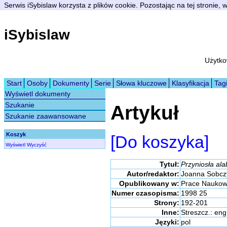
Serwis iSybislaw korzysta z plików cookie. Pozostając na tej stronie,
iSybislaw
Użytko
Start
Osoby
Dokumenty
Serie
Słowa kluczowe
Klasyfikacja
Tag
Wyświetl dokumenty
Szukanie
Artykuł
Szukanie zaawansowane
Koszyk
[Do koszyka]
Wyświetl
Wyczyść
Tytuł:
Przyniosła ala
Autor/redaktor:
Joanna Sobc
Opublikowany w:
Prace Naukow
Numer czasopisma:
1998 25
Strony:
192-201
Inne:
Streszcz.: eng
Języki:
pol