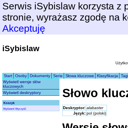
Serwis iSybislaw korzysta z p
stronie, wyrażasz zgodę na k
Akceptuję
iSybislaw
Użytko
Start
Osoby
Dokumenty
Serie
Słowa kluczowe
Klasyfikacja
Tag
Wyświetl wersje słów
kluczowych
Słowo klu
Wyświetl deskryptory
Koszyk
Deskryptor:
alabaster
Wyświetl
Wyczyść
Język:
pol (polski)
Wersje sło