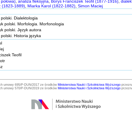
 połowa)
,
analiza fleksyjna
,
Borys Franciszek Teofil (1877-1916)
,
dialek
z (1823-1889)
,
Miarka Karol (1822-1882)
,
Simon Maciej
 polski. Dialektologia
yk polski. Morfologia. Morfonologia
yk polski. Język autora
 polski. Historia języka
ol
ej
iszek Teofil
otr
sz
ach umowy 695/P-DUN/2017 ze środków
Ministerstwa Nauki i Szkolnictwa Wyższego
przezna
ach umowy 570/P-DUN/2019 ze środków
Ministerstwa Nauki i Szkolnictwa Wyższego
przezna