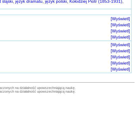
t śląski
,
język dramatu
,
język polski
,
Kołodziej Piotr (1853-1931)
,
[Wyświetl]
[Wyświetl]
[Wyświetl]
[Wyświetl]
[Wyświetl]
[Wyświetl]
[Wyświetl]
[Wyświetl]
[Wyświetl]
czonych na działalność upowszechniającą naukę.
czonych na działalność upowszechniającą naukę.