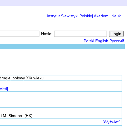
Instytut Slawistyki Polskiej Akademii Nauk
Hasło:
Polski
English
Русский
drugiej połowy XIX wieku
ietl]
i i M. Simona. (HK)
[Wyświetl]