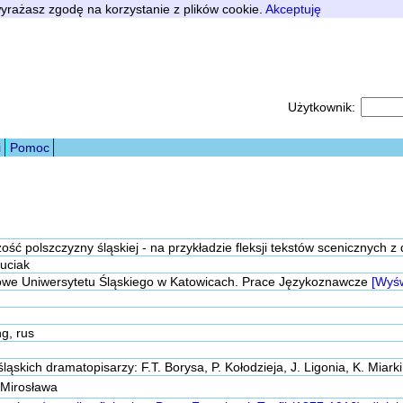
 wyrażasz zgodę na korzystanie z plików cookie.
Akceptuję
Użytkownik:
i
Pomoc
ć polszczyzny śląskiej - na przykładzie fleksji tekstów scenicznych z 
uciak
we Uniwersytetu Śląskiego w Katowicach. Prace Językoznawcze
[Wyśw
ng, rus
ląskich dramatopisarzy: F.T. Borysa, P. Kołodzieja, J. Ligonia, K. Miark
 Mirosława