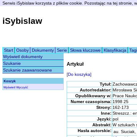
Serwis iSybislaw korzysta z plików cookie. Pozostając na tej stronie,
iSybislaw
Start
Osoby
Dokumenty
Serie
Słowa kluczowe
Klasyfikacja
Tag
Wyświetl dokumenty
Szukanie
Artykuł
Szukanie zaawansowane
[Do koszyka]
Koszyk
Tytuł:
Zachowawczoś
Wyświetl
Wyczyść
Autor/redaktor:
Mirosława Si
Opublikowany w:
Prace Nauko
Numer czasopisma:
1998 25
Strony:
162-173
Inne:
Streszcz.: e
Języki:
pol
Abstrakt:
W sztukach ś
Hasła autorskie:
au. Siuciak,