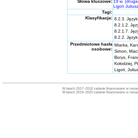
Słowa kluczowe:
19 w. (druga
Ligoń Julius
Tagi:
Klasyfikacja:
8.2.3. Język
8.2.1.2. Jęz
8.2.1.7. Jęz
8.2.2. Język
Przedmiotowe hasła
Miarka, Kar
osobowe:
Simon, MacI
Borys, Franc
Kołodziej, Pi
Ligoń, Juliu
W latach 2017–2018 zadanie finansowane w ram
W latach 2019–2020 zadanie finansowane w ram