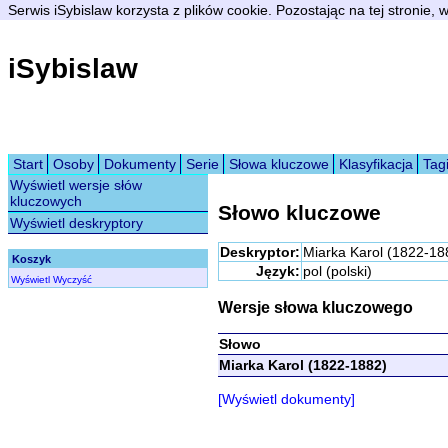
Serwis iSybislaw korzysta z plików cookie. Pozostając na tej stronie,
iSybislaw
Start
Osoby
Dokumenty
Serie
Słowa kluczowe
Klasyfikacja
Tag
Wyświetl wersje słów
kluczowych
Słowo kluczowe
Wyświetl deskryptory
Deskryptor:
Miarka Karol (1822-18
Koszyk
Język:
pol (polski)
Wyświetl
Wyczyść
Wersje słowa kluczowego
Słowo
Miarka Karol (1822-1882)
[Wyświetl dokumenty]