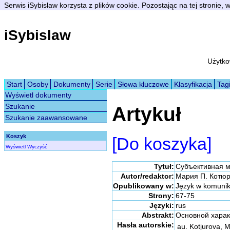
Serwis iSybislaw korzysta z plików cookie. Pozostając na tej stronie,
iSybislaw
Użytko
Start
Osoby
Dokumenty
Serie
Słowa kluczowe
Klasyfikacja
Tag
Wyświetl dokumenty
Szukanie
Artykuł
Szukanie zaawansowane
Koszyk
[Do koszyka]
Wyświetl
Wyczyść
Tytuł:
Субъективная м
Autor/redaktor:
Мария П. Котю
Opublikowany w:
Język w komunika
Strony:
67-75
Języki:
rus
Abstrakt:
Основной характ
Hasła autorskie:
au. Kotjurova, M