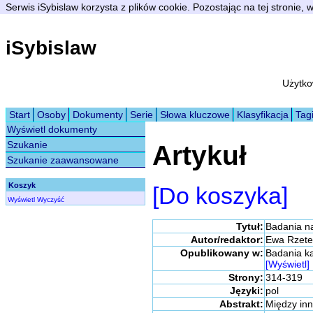
Serwis iSybislaw korzysta z plików cookie. Pozostając na tej stronie,
iSybislaw
Użytko
Start
Osoby
Dokumenty
Serie
Słowa kluczowe
Klasyfikacja
Tag
Wyświetl dokumenty
Szukanie
Artykuł
Szukanie zaawansowane
Koszyk
[Do koszyka]
Wyświetl
Wyczyść
Tytuł:
Badania n
Autor/redaktor:
Ewa Rzete
Opublikowany w:
Badania k
[Wyświetl]
Strony:
314-319
Języki:
pol
Abstrakt:
Między inn