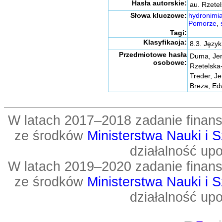
Hasła autorskie:
au. Rzete
Słowa kluczowe:
hydronimia
Pomorze
,
Tagi:
Klasyfikacja:
8.3. Język
Przedmiotowe hasła
Duma, Je
osobowe:
Rzetelska
Treder, Je
Breza, Ed
W latach 2017–2018 zadanie fin
ze środków
Ministerstwa Nauki i 
działalność up
W latach 2019–2020 zadanie fin
ze środków
Ministerstwa Nauki i 
działalność up