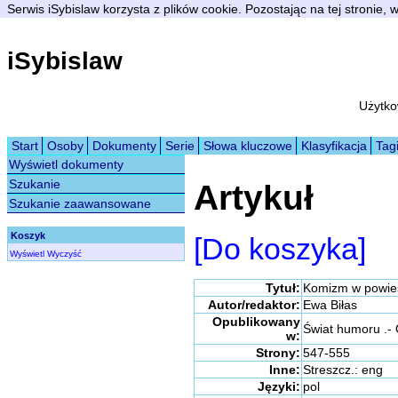
Serwis iSybislaw korzysta z plików cookie. Pozostając na tej stronie,
iSybislaw
Użytko
Start
Osoby
Dokumenty
Serie
Słowa kluczowe
Klasyfikacja
Tag
Wyświetl dokumenty
Szukanie
Artykuł
Szukanie zaawansowane
Koszyk
[Do koszyka]
Wyświetl
Wyczyść
Tytuł:
Komizm w powieś
Autor/redaktor:
Ewa Biłas
Opublikowany
Świat humoru .-
w:
Strony:
547-555
Inne:
Streszcz.: eng
Języki:
pol