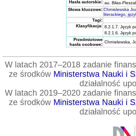
Hasła autorskie:
au. Biłas-Plesza
Słowa kluczowe:
Chmielewska Jo
literackiego
,
języ
Tagi:
Klasyfikacja:
8.2.1.7. Język p
8.2.1.6. Język po
Przedmiotowe
Chmielewska, J
hasła osobowe:
W latach 2017–2018 zadanie fin
ze środków
Ministerstwa Nauki i 
działalność up
W latach 2019–2020 zadanie fin
ze środków
Ministerstwa Nauki i 
działalność up