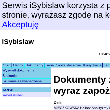
Serwis iSybislaw korzysta z p
stronie, wyrażasz zgodę na k
Akceptuję
iSybislaw
Użytko
Start
Osoby
Dokumenty
Serie
Słowa kluczowe
Klasyfikacja
Tag
Wyświetl dokumenty
Szukanie
Dokumenty 
Szukanie zaawansowane
wyraz zapo
Koszyk
Wyświetl
Wyczyść
Opis
MIECZKOWSKA Halina: Analityzmy leks