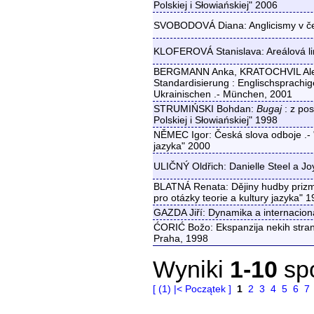
Polskiej i Słowiańskiej" 2006
SVOBODOVÁ Diana: Anglicismy v čes
KLOFEROVÁ Stanislava: Areálová lin
BERGMANN Anka, KRATOCHVIL Alexa
Standardisierung : Englischsprachi
Ukrainischen .- München, 2001
STRUMIŃSKI Bohdan:
Bugaj
: z pos
Polskiej i Słowiańskiej" 1998
NĚMEC Igor: Česká slova odboje .- "
jazyka" 2000
ULIČNÝ Oldřich: Danielle Steel a Jo
BLATNÁ Renata: Dějiny hudby prizmat
pro otázky teorie a kultury jazyka" 
GAZDA Jiří: Dynamika a internaciona
ĆORIĆ Božo: Ekspanzija nekih stra
Praha, 1998
Wyniki
1-10
sp
[ (1) |< Początek ]
1
2
3
4
5
6
7