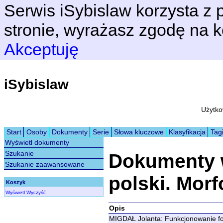
Serwis iSybislaw korzysta z p
stronie, wyrażasz zgodę na k
Akceptuję
iSybislaw
Użytko
Start
Osoby
Dokumenty
Serie
Słowa kluczowe
Klasyfikacja
Tag
Wyświetl dokumenty
Szukanie
Dokumenty w 
Szukanie zaawansowane
polski. Morf
Koszyk
Wyświetl
Wyczyść
Opis
MIGDAŁ Jolanta: Funkcjonowanie fo