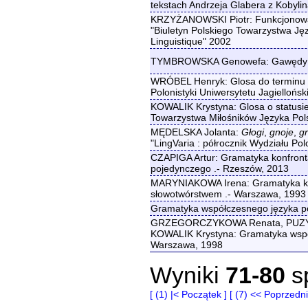
tekstach Andrzeja Glabera z Kobylin
KRZYŻANOWSKI Piotr: Funkcjonowan
"Biuletyn Polskiego Towarzystwa Ję
Linguistique" 2002
TYMBROWSKA Genowefa: Gawędy Pan
WRÓBEL Henryk: Glosa do terminu
Polonistyki Uniwersytetu Jagiellońs
KOWALIK Krystyna: Glosa o statusi
Towarzystwa Miłośników Języka Pol
MĘDELSKA Jolanta:
Głogi
,
gnoje
,
g
"LingVaria : półrocznik Wydziału Pol
CZAPIGA Artur: Gramatyka konfronta
pojedynczego .- Rzeszów, 2013
MARYNIAKOWA Irena: Gramatyka konf
słowotwórstwem .- Warszawa, 1993
Gramatyka współczesnego języka pol
GRZEGORCZYKOWA Renata, PUZYNI
KOWALIK Krystyna: Gramatyka współc
Warszawa, 1998
Wyniki
71-80
s
[ (1) |< Początek ]
[ (7) << Poprzedni