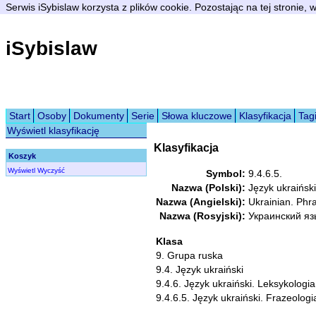
Serwis iSybislaw korzysta z plików cookie. Pozostając na tej stronie,
iSybislaw
Start
Osoby
Dokumenty
Serie
Słowa kluczowe
Klasyfikacja
Tag
Wyświetl klasyfikację
Klasyfikacja
Koszyk
Wyświetl
Wyczyść
Symbol:
9.4.6.5.
Nazwa (Polski):
Język ukraiński
Nazwa (Angielski):
Ukrainian. Phr
Nazwa (Rosyjski):
Украинский яз
Klasa
9. Grupa ruska
9.4. Język ukraiński
9.4.6. Język ukraiński. Leksykologia
9.4.6.5. Język ukraiński. Frazeologi