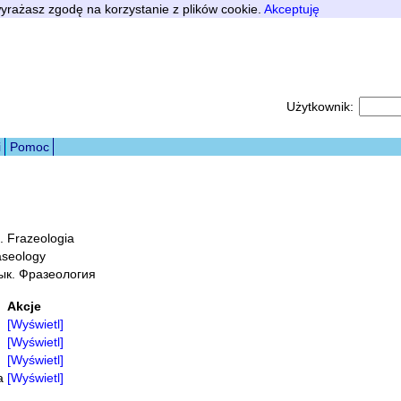
 wyrażasz zgodę na korzystanie z plików cookie.
Akceptuję
Użytkownik:
i
Pomoc
. Frazeologia
aseology
ык. Фразеология
Akcje
[Wyświetl]
[Wyświetl]
[Wyświetl]
a
[Wyświetl]