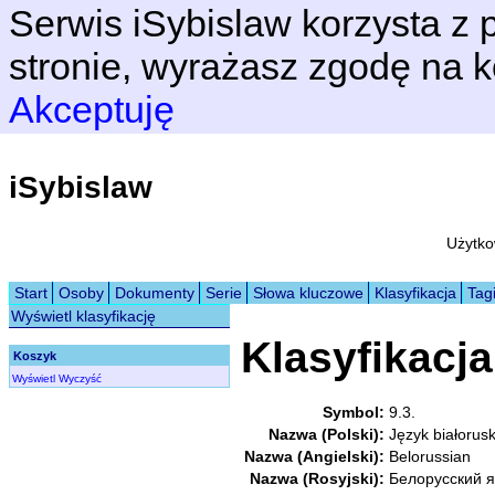
Serwis iSybislaw korzysta z p
stronie, wyrażasz zgodę na k
Akceptuję
iSybislaw
Użytko
Start
Osoby
Dokumenty
Serie
Słowa kluczowe
Klasyfikacja
Tag
Wyświetl klasyfikację
Klasyfikacja
Koszyk
Wyświetl
Wyczyść
Symbol:
9.3.
Nazwa (Polski):
Język białorusk
Nazwa (Angielski):
Belorussian
Nazwa (Rosyjski):
Белорусский я