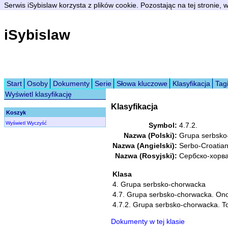
Serwis iSybislaw korzysta z plików cookie. Pozostając na tej stronie,
iSybislaw
Start
Osoby
Dokumenty
Serie
Słowa kluczowe
Klasyfikacja
Tag
Wyświetl klasyfikację
Klasyfikacja
Koszyk
Wyświetl
Wyczyść
Symbol:
4.7.2.
Nazwa (Polski):
Grupa serbsko
Nazwa (Angielski):
Serbo-Croatia
Nazwa (Rosyjski):
Сербско-хорва
Klasa
4. Grupa serbsko-chorwacka
4.7. Grupa serbsko-chorwacka. On
4.7.2. Grupa serbsko-chorwacka. T
Dokumenty w tej klasie