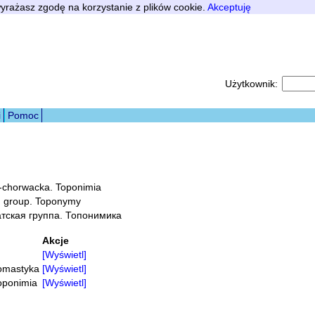
 wyrażasz zgodę na korzystanie z plików cookie.
Akceptuję
Użytkownik:
i
Pomoc
-chorwacka. Toponimia
n group. Toponymy
тская группа. Топонимика
Akcje
[Wyświetl]
omastyka
[Wyświetl]
oponimia
[Wyświetl]