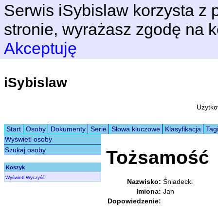
Serwis iSybislaw korzysta z p
stronie, wyrażasz zgodę na k
Akceptuję
iSybislaw
Użytko
Start
Osoby
Dokumenty
Serie
Słowa kluczowe
Klasyfikacja
Tag
Wyświetl osoby
Szukaj osoby
Tożsamość
Koszyk
Wyświetl
Wyczyść
Nazwisko:
Śniadecki
Imiona:
Jan
Dopowiedzenie: