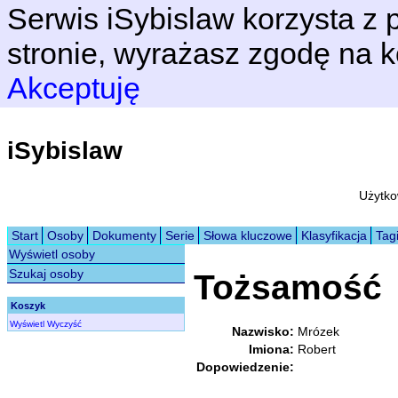
Serwis iSybislaw korzysta z p
stronie, wyrażasz zgodę na k
Akceptuję
iSybislaw
Użytko
Start
Osoby
Dokumenty
Serie
Słowa kluczowe
Klasyfikacja
Tag
Wyświetl osoby
Szukaj osoby
Tożsamość
Koszyk
Wyświetl
Wyczyść
Nazwisko:
Mrózek
Imiona:
Robert
Dopowiedzenie: