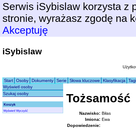
Serwis iSybislaw korzysta z p
stronie, wyrażasz zgodę na k
Akceptuję
iSybislaw
Użytko
Start
Osoby
Dokumenty
Serie
Słowa kluczowe
Klasyfikacja
Tag
Wyświetl osoby
Szukaj osoby
Tożsamość
Koszyk
Wyświetl
Wyczyść
Nazwisko:
Biłas
Imiona:
Ewa
Dopowiedzenie: