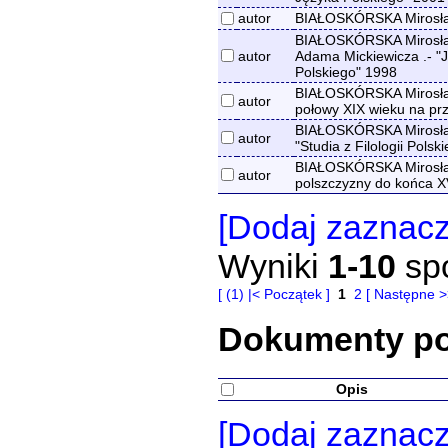
autor
BIAŁOSKÓRSKA Mirosława
BIAŁOSKÓRSKA Mirosława
autor
Adama Mickiewicza .- "J
Polskiego" 1998
BIAŁOSKÓRSKA Mirosław
autor
połowy XIX wieku na prz
BIAŁOSKÓRSKA Mirosława
autor
"Studia z Filologii Polsk
BIAŁOSKÓRSKA Mirosław
autor
polszczyzny do końca X
[Dodaj zaznac
Wyniki
1-10
sp
[ (1) |< Początek ]
1
2
[ Następne >>
Dokumenty p
Opis
[Dodaj zaznac