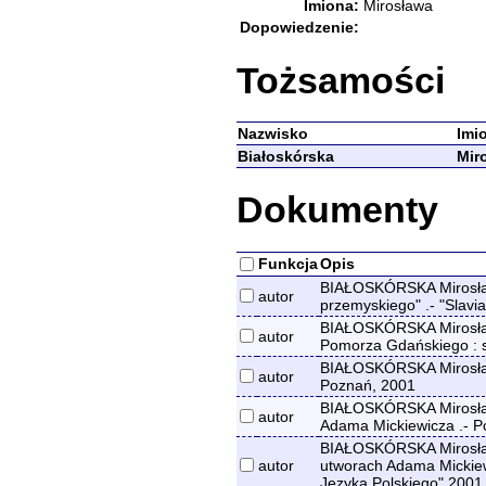
Imiona:
Mirosława
Dopowiedzenie:
Tożsamości
Nazwisko
Imi
Białoskórska
Mir
Dokumenty
Funkcja
Opis
BIAŁOSKÓRSKA Mirosława
autor
przemyskiego" .- "Slavi
BIAŁOSKÓRSKA Mirosława
autor
Pomorza Gdańskiego : s
BIAŁOSKÓRSKA Mirosła
autor
Poznań, 2001
BIAŁOSKÓRSKA Mirosław
autor
Adama Mickiewicza .- P
BIAŁOSKÓRSKA Mirosława
autor
utworach Adama Mickiewi
Języka Polskiego" 2001