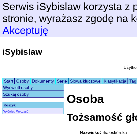
Serwis iSybislaw korzysta z p
stronie, wyrażasz zgodę na k
Akceptuję
iSybislaw
Użytko
Start
Osoby
Dokumenty
Serie
Słowa kluczowe
Klasyfikacja
Tag
Wyświetl osoby
Szukaj osoby
Osoba
Koszyk
Wyświetl
Wyczyść
Tożsamość g
Nazwisko:
Białoskórska