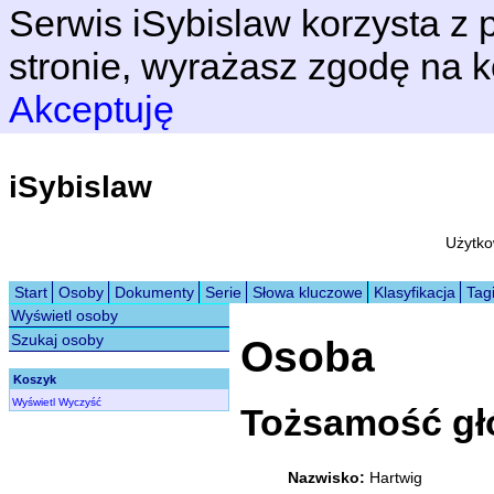
Serwis iSybislaw korzysta z p
stronie, wyrażasz zgodę na k
Akceptuję
iSybislaw
Użytko
Start
Osoby
Dokumenty
Serie
Słowa kluczowe
Klasyfikacja
Tag
Wyświetl osoby
Szukaj osoby
Osoba
Koszyk
Wyświetl
Wyczyść
Tożsamość g
Nazwisko:
Hartwig