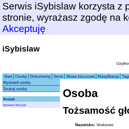
Serwis iSybislaw korzysta z p
stronie, wyrażasz zgodę na k
Akceptuję
iSybislaw
Użytko
Start
Osoby
Dokumenty
Serie
Słowa kluczowe
Klasyfikacja
Tag
Wyświetl osoby
Szukaj osoby
Osoba
Koszyk
Wyświetl
Wyczyść
Tożsamość g
Nazwisko:
Voskovec