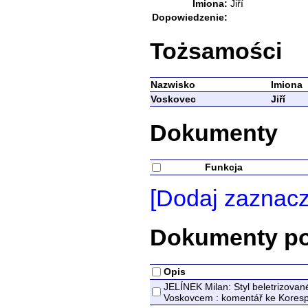
Imiona:
Jiří
Dopowiedzenie:
Tożsamości
Nazwisko
Imiona
Voskovec
Jiří
Dokumenty
Funkcja
[Dodaj zaznac
Dokumenty p
Opis
JELÍNEK Milan: Styl beletrizov
Voskovcem : komentář ke Korespo