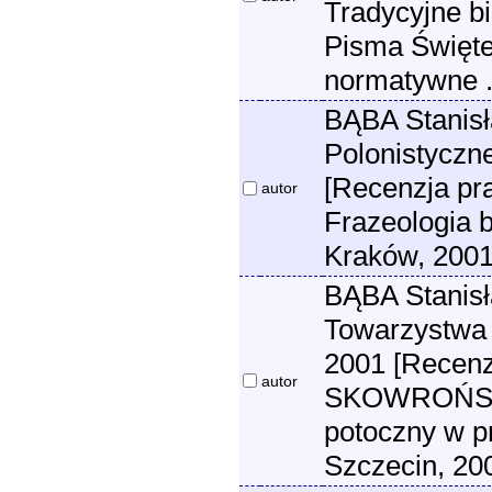
Tradycyjne b
Pisma Święteg
normatywne .
BĄBA Stanisł
Polonistyczn
[Recenzja pr
autor
Frazeologia b
Kraków, 2001
BĄBA Stanisła
Towarzystwa 
2001 [Recen
autor
SKOWROŃSKA J
potoczny w p
Szczecin, 20