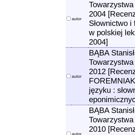
Towarzystwa 
2004 [Recen
autor
Słownictwo i 
w polskiej le
2004]
BĄBA Stanisła
Towarzystwa 
2012 [Recen
autor
FOREMNIAK K
języku : sło
eponimicznyc
BĄBA Stanisła
Towarzystwa 
2010 [Recenz
autor