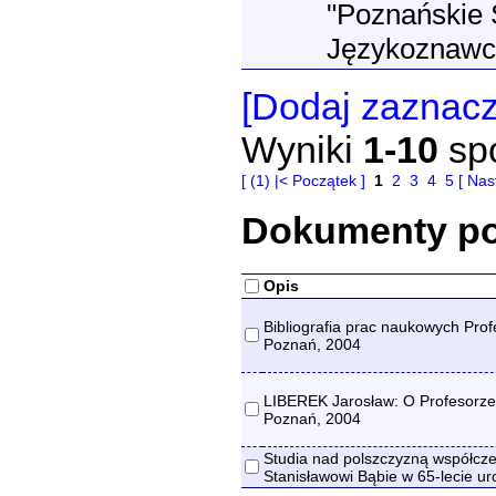
"Poznańskie S
Językoznawc
[Dodaj zaznac
Wyniki
1-10
sp
[ (1) |< Początek ]
1
2
3
4
5
[ Nas
Dokumenty p
Opis
Bibliografia prac naukowych Prof
Poznań, 2004
LIBEREK Jarosław: O Profesorze 
Poznań, 2004
Studia nad polszczyzną współcze
Stanisławowi Bąbie w 65-lecie ur