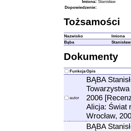
Imiona:
Stanisław
Dopowiedzenie:
Tożsamości
Nazwisko
Imiona
Bąba
Stanisław
Dokumenty
Funkcja
Opis
BĄBA Stanisła
Towarzystwa 
2006 [Rece
autor
Alicja: Świat 
Wrocław, 200
BĄBA Stanisła