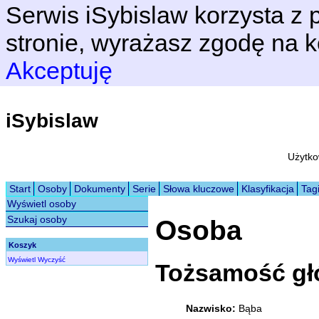
Serwis iSybislaw korzysta z p
stronie, wyrażasz zgodę na k
Akceptuję
iSybislaw
Użytko
Start
Osoby
Dokumenty
Serie
Słowa kluczowe
Klasyfikacja
Tag
Wyświetl osoby
Szukaj osoby
Osoba
Koszyk
Wyświetl
Wyczyść
Tożsamość g
Nazwisko:
Bąba