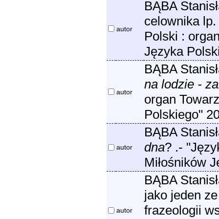
BĄBA Stanis
celownika lp
autor
Polski : org
Języka Polsk
BĄBA Stanis
na lodzie - z
autor
organ Towarz
Polskiego" 2
BĄBA Stanisł
dna
? .- "Jęz
autor
Miłośników J
BĄBA Stanisł
jako jeden z
frazeologii w
autor