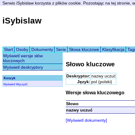
Serwis iSybislaw korzysta z plików cookie. Pozostając na tej stronie,
iSybislaw
Start
Osoby
Dokumenty
Serie
Słowa kluczowe
Klasyfikacja
Tag
Wyświetl wersje słów
kluczowych
Słowo kluczowe
Wyświetl deskryptory
Deskryptor:
nazwy uczuć
Koszyk
Język:
pol (polski)
Wyświetl
Wyczyść
Wersje słowa kluczowego
Słowo
nazwy uczuć
[Wyświetl dokumenty]