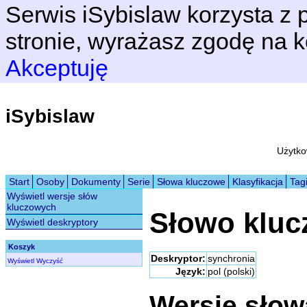
Serwis iSybislaw korzysta z p
stronie, wyrażasz zgodę na k
Akceptuję
iSybislaw
Użytko
Start
Osoby
Dokumenty
Serie
Słowa kluczowe
Klasyfikacja
Tag
Wyświetl wersje słów
kluczowych
Słowo klu
Wyświetl deskryptory
Koszyk
Deskryptor:
synchronia
Wyświetl
Wyczyść
Język:
pol (polski)
Wersje sło