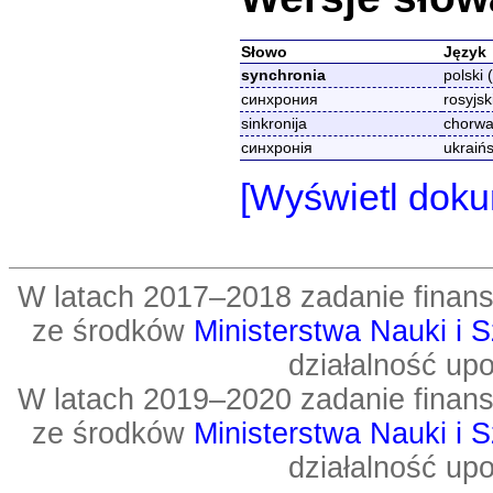
Słowo
Język
synchronia
polski 
синхрония
rosyjsk
sinkronija
chorwac
синхронія
ukraińs
[Wyświetl doku
W latach 2017–2018 zadanie fin
ze środków
Ministerstwa Nauki i 
działalność up
W latach 2019–2020 zadanie fin
ze środków
Ministerstwa Nauki i 
działalność up