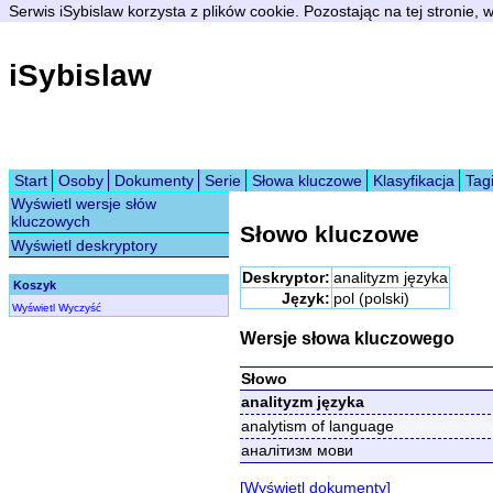
Serwis iSybislaw korzysta z plików cookie. Pozostając na tej stronie,
iSybislaw
Start
Osoby
Dokumenty
Serie
Słowa kluczowe
Klasyfikacja
Tag
Wyświetl wersje słów
kluczowych
Słowo kluczowe
Wyświetl deskryptory
Deskryptor:
analityzm języka
Koszyk
Język:
pol (polski)
Wyświetl
Wyczyść
Wersje słowa kluczowego
Słowo
analityzm języka
analytism of language
аналітизм мови
[Wyświetl dokumenty]