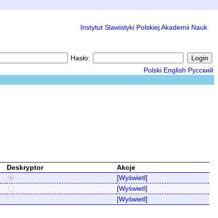
Instytut Slawistyki Polskiej Akademii Nauk
Hasło:
Polski
English
Русский
Deskryptor
Akcje
[Wyświetl]
[Wyświetl]
[Wyświetl]