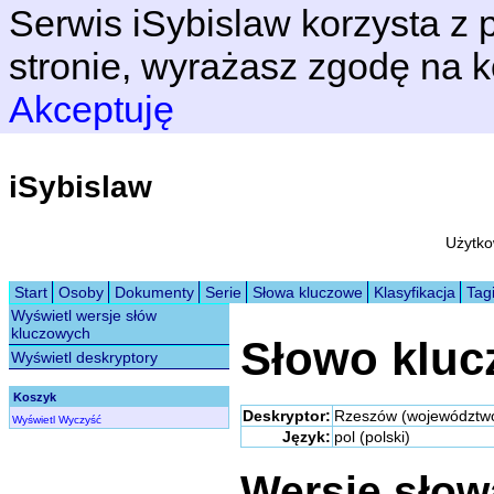
Serwis iSybislaw korzysta z p
stronie, wyrażasz zgodę na k
Akceptuję
iSybislaw
Użytko
Start
Osoby
Dokumenty
Serie
Słowa kluczowe
Klasyfikacja
Tag
Wyświetl wersje słów
kluczowych
Słowo klu
Wyświetl deskryptory
Koszyk
Deskryptor:
Rzeszów (województw
Wyświetl
Wyczyść
Język:
pol (polski)
Wersje sło