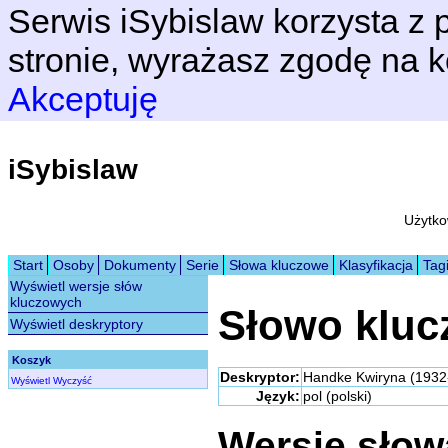
Serwis iSybislaw korzysta z p
stronie, wyrażasz zgodę na k
Akceptuję
iSybislaw
Użytko
Start
Osoby
Dokumenty
Serie
Słowa kluczowe
Klasyfikacja
Tag
Wyświetl wersje słów
kluczowych
Słowo klu
Wyświetl deskryptory
Koszyk
Deskryptor:
Handke Kwiryna (1932
Wyświetl
Wyczyść
Język:
pol (polski)
Wersje sło