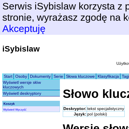
Serwis iSybislaw korzysta z p
stronie, wyrażasz zgodę na k
Akceptuję
iSybislaw
Użytko
Start
Osoby
Dokumenty
Serie
Słowa kluczowe
Klasyfikacja
Tag
Wyświetl wersje słów
kluczowych
Słowo klu
Wyświetl deskryptory
Koszyk
Deskryptor:
tekst specjalistyczny
Wyświetl
Wyczyść
Język:
pol (polski)
Wersje sło