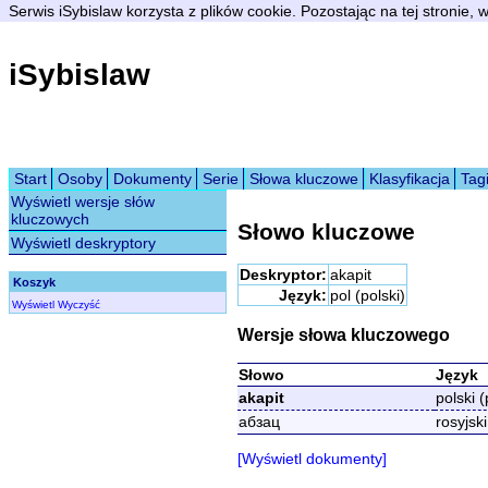
Serwis iSybislaw korzysta z plików cookie. Pozostając na tej stronie,
iSybislaw
Start
Osoby
Dokumenty
Serie
Słowa kluczowe
Klasyfikacja
Tag
Wyświetl wersje słów
kluczowych
Słowo kluczowe
Wyświetl deskryptory
Deskryptor:
akapit
Koszyk
Język:
pol (polski)
Wyświetl
Wyczyść
Wersje słowa kluczowego
Słowo
Język
akapit
polski (
абзац
rosyjski
[Wyświetl dokumenty]