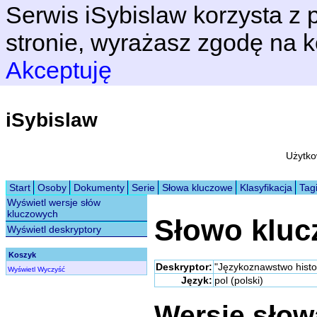
Serwis iSybislaw korzysta z p
stronie, wyrażasz zgodę na k
Akceptuję
iSybislaw
Użytko
Start
Osoby
Dokumenty
Serie
Słowa kluczowe
Klasyfikacja
Tag
Wyświetl wersje słów
kluczowych
Słowo klu
Wyświetl deskryptory
Koszyk
Deskryptor:
"Językoznawstwo histo
Wyświetl
Wyczyść
Język:
pol (polski)
Wersje sło