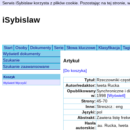
Serwis iSybislaw korzysta z plików cookie. Pozostając na tej stronie,
iSybislaw
Start
Osoby
Dokumenty
Serie
Słowa kluczowe
Klasyfikacja
Tag
Wyświetl dokumenty
Szukanie
Artykuł
Szukanie zaawansowane
[Do koszyka]
Koszyk
Tytuł:
Rzeczowniki częst
Wyświetl
Wyczyść
Autor/redaktor:
Iweta Rucka
Opublikowany
Synchroniczne i d
w:
1998
[Wyświetl]
Strony:
45-70
Inne:
Streszcz.: eng
Języki:
pol
Abstrakt:
Zawiera listę fre
Hasła
au. Rucka, Iweta
autorskie: