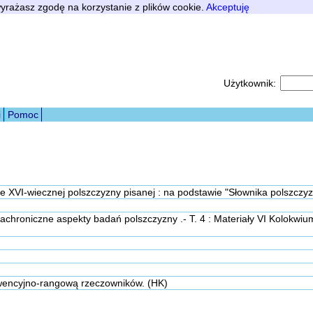
 wyrażasz zgodę na korzystanie z plików cookie.
Akceptuję
Użytkownik:
i
Pomoc
e XVI-wiecznej polszczyzny pisanej : na podstawie "Słownika polszczy
iachroniczne aspekty badań polszczyzny .- T. 4 : Materiały VI Kolokw
kwencyjno-rangową rzeczowników. (HK)