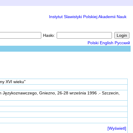
Instytut Slawistyki Polskiej Akademii Nauk
Hasło:
Polski
English
Русский
zny XVI wieku"
ium Językoznawczego, Gniezno, 26-28 września 1996 .- Szczecin,
[Wyświetl]