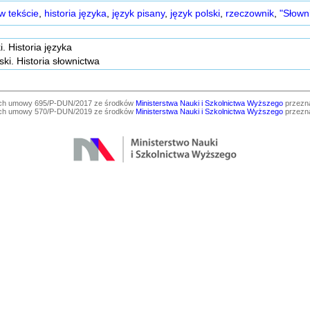
w tekście
,
historia języka
,
język pisany
,
język polski
,
rzeczownik
,
"Słown
i. Historia języka
ski. Historia słownictwa
ach umowy 695/P-DUN/2017 ze środków
Ministerstwa Nauki i Szkolnictwa Wyższego
przezna
ach umowy 570/P-DUN/2019 ze środków
Ministerstwa Nauki i Szkolnictwa Wyższego
przezna