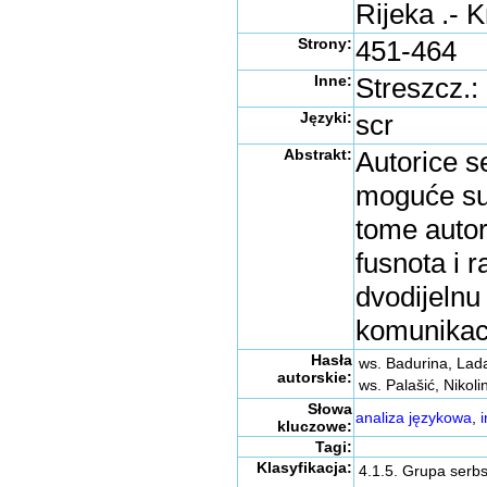
Rijeka .- K
Strony:
451-464
Inne:
Streszcz.:
Języki:
scr
Abstrakt:
Autorice s
moguće suo
tome autor
fusnota i r
dvodijelnu
komunikac
Hasła
ws. Badurina, Lad
autorskie:
ws. Palašić, Nikoli
Słowa
analiza językowa
,
kluczowe:
Tagi:
Klasyfikacja:
4.1.5. Grupa serb