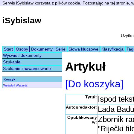
Serwis iSybislaw korzysta z plików cookie. Pozostając na tej stronie,
iSybislaw
Użytko
Start
Osoby
Dokumenty
Serie
Słowa kluczowe
Klasyfikacja
Tag
Wyświetl dokumenty
Szukanie
Artykuł
Szukanie zaawansowane
Koszyk
[Do koszyka]
Wyświetl
Wyczyść
Tytuł:
Ispod tekst
Autor/redaktor:
Lada Badur
Opublikowany
Zbornik r
w:
"Riječki fi