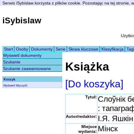
Serwis iSybislaw korzysta z plików cookie. Pozostając na tej stronie,
iSybislaw
Użytko
Start
Osoby
Dokumenty
Serie
Słowa kluczowe
Klasyfikacja
Tag
Wyświetl dokumenty
Szukanie
Książka
Szukanie zaawansowane
Koszyk
[Do koszyka]
Wyświetl
Wyczyść
Tytuł:
Слоўнік б
: тапаграф
Autor/redaktor:
І.Я. Яшкін
Miejsce
Мінск
wydania: