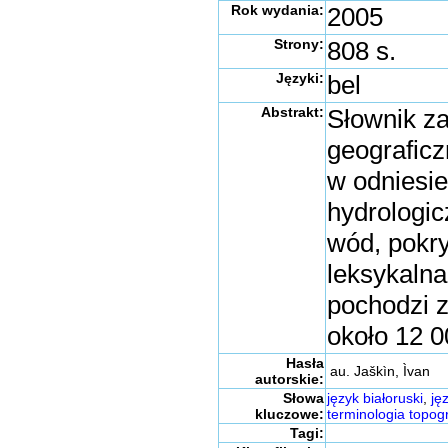
Rok wydania:
2005
Strony:
808 s.
Języki:
bel
Abstrakt:
Słownik za
geograficz
w odniesie
hydrologic
wód, pokry
leksykalna
pochodzi z
około 12 0
Hasła
au. Jaškìn, Ìvan
autorskie:
Słowa
język białoruski
,
ję
kluczowe:
terminologia topog
Tagi: