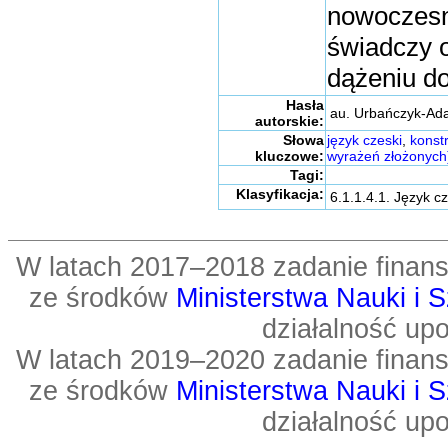
nowoczesny
świadczy o
dążeniu do
Hasła
au. Urbańczyk-Ada
autorskie:
Słowa
język czeski
,
konst
kluczowe:
wyrażeń złożonych
Tagi:
Klasyfikacja:
6.1.1.4.1. Język 
W latach 2017–2018 zadanie fin
ze środków
Ministerstwa Nauki i 
działalność up
W latach 2019–2020 zadanie fin
ze środków
Ministerstwa Nauki i 
działalność up