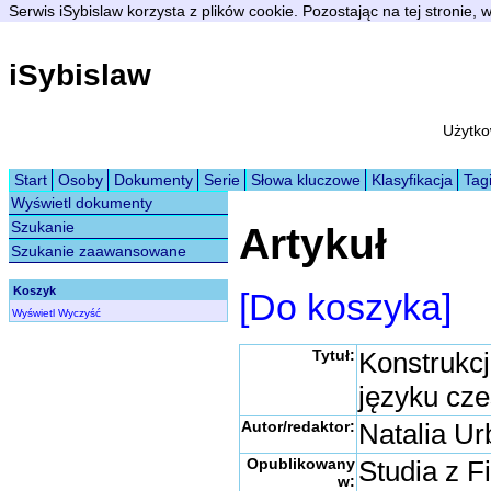
Serwis iSybislaw korzysta z plików cookie. Pozostając na tej stronie,
iSybislaw
Użytko
Start
Osoby
Dokumenty
Serie
Słowa kluczowe
Klasyfikacja
Tag
Wyświetl dokumenty
Szukanie
Artykuł
Szukanie zaawansowane
Koszyk
[Do koszyka]
Wyświetl
Wyczyść
Tytuł:
Konstrukc
języku cz
Autor/redaktor:
Natalia U
Opublikowany
Studia z Fi
w: