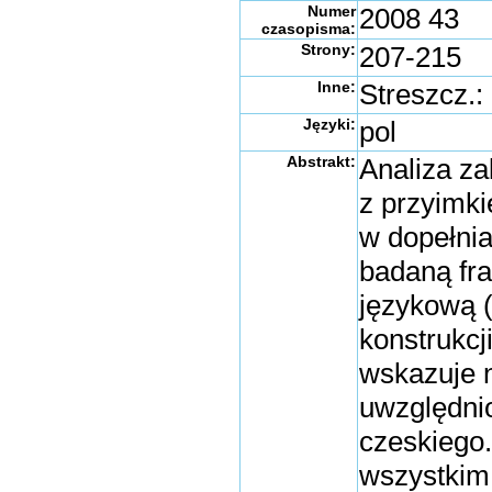
Numer
2008 43
czasopisma:
Strony:
207-215
Inne:
Streszcz.:
Języki:
pol
Abstrakt:
Analiza za
z przyimk
w dopełnia
badaną fr
językową (
konstrukcj
wskazuje n
uwzględni
czeskiego.
wszystkim