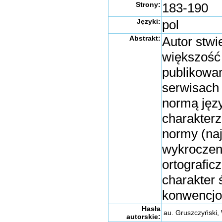
Strony:
183-190
Języki:
pol
Abstrakt:
Autor stwi
większość 
publikowan
serwisach
normą języ
charakterz
normy (naj
wykroczen
ortografic
charakter 
konwencjo
Hasła
au. Gruszczyński,
autorskie: