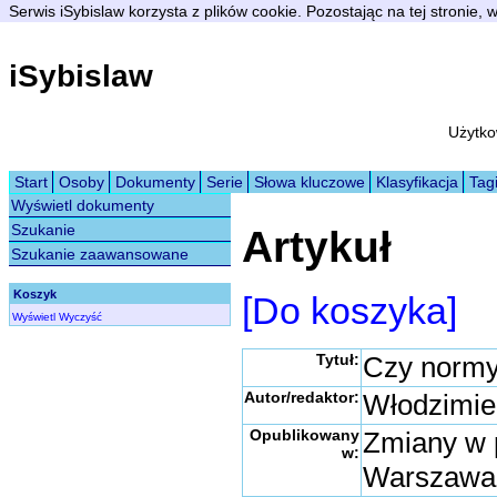
Serwis iSybislaw korzysta z plików cookie. Pozostając na tej stronie,
iSybislaw
Użytko
Start
Osoby
Dokumenty
Serie
Słowa kluczowe
Klasyfikacja
Tag
Wyświetl dokumenty
Szukanie
Artykuł
Szukanie zaawansowane
Koszyk
[Do koszyka]
Wyświetl
Wyczyść
Tytuł:
Czy normy
Autor/redaktor:
Włodzimie
Opublikowany
Zmiany w 
w:
Warszawa