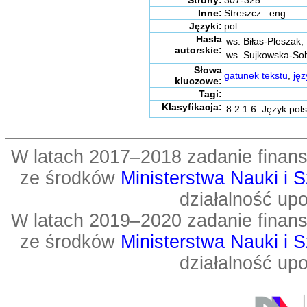
Strony:
307-325
Inne:
Streszcz.: eng
Języki:
pol
Hasła
ws. Biłas-Pleszak,
autorskie:
ws. Sujkowska-Sob
Słowa
gatunek tekstu
,
jęz
kluczowe:
Tagi:
Klasyfikacja:
8.2.1.6. Język pols
W latach 2017–2018 zadanie fin
ze środków
Ministerstwa Nauki i 
działalność up
W latach 2019–2020 zadanie fin
ze środków
Ministerstwa Nauki i 
działalność up