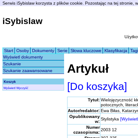
Serwis iSybislaw korzysta z plików cookie. Pozostając na tej stronie,
iSybislaw
Użytko
Start
Osoby
Dokumenty
Serie
Słowa kluczowe
Klasyfikacja
Tag
Wyświetl dokumenty
Szukanie
Artykuł
Szukanie zaawansowane
Koszyk
[Do koszyka]
Wyświetl
Wyczyść
Tytuł:
Wielojęzyczność kł
potocznych, litera
Autor/redaktor:
Ewa Biłas, Katarz
Opublikowany
Stylistyka
[Wyświetl
w:
Numer
2003 12
czasopisma: