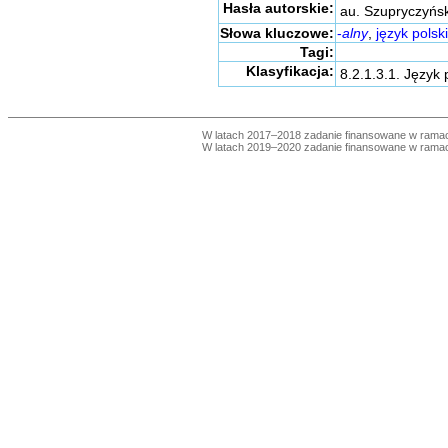
Hasła autorskie:
au. Szupryczyńs
Słowa kluczowe:
-
alny
,
język polski
Tagi:
Klasyfikacja:
8.2.1.3.1. Język
W latach 2017–2018 zadanie finansowane w ram
W latach 2019–2020 zadanie finansowane w ram