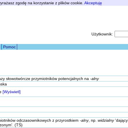
 wyrażasz zgodę na korzystanie z plików cookie.
Akceptuję
Użytkownik:
i
Pomoc
zy słowotwórcze przymiotników potencjalnych na
-alny
ńska
ne
[Wyświetl]
iotników odczasownikowych z przyrostkiem
-alny
, np.
widzialny
'dający
zonym'. (TŚ)