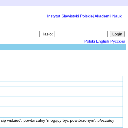
Instytut Slawistyki Polskiej Akademii Nauk
Hasło:
Polski
English
Русский
 się widzieć', powtarzalny 'mogący być powtórzonym',
uleczalny