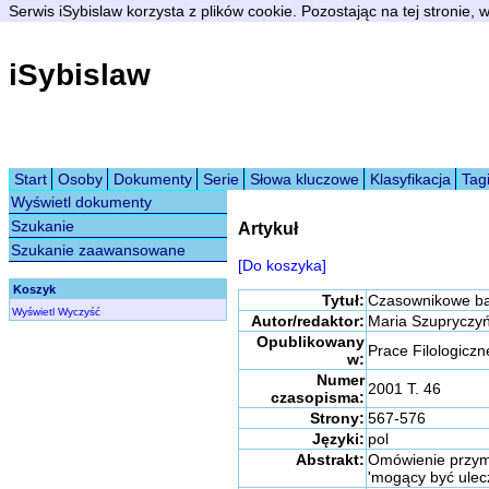
Serwis iSybislaw korzysta z plików cookie. Pozostając na tej stronie,
iSybislaw
Start
Osoby
Dokumenty
Serie
Słowa kluczowe
Klasyfikacja
Tag
Wyświetl dokumenty
Szukanie
Artykuł
Szukanie zaawansowane
[Do koszyka]
Koszyk
Tytuł:
Czasownikowe ba
Wyświetl
Wyczyść
Autor/redaktor:
Maria Szupryczy
Opublikowany
Prace Filologicz
w:
Numer
2001 T. 46
czasopisma:
Strony:
567-576
Języki:
pol
Abstrakt:
Omówienie przym
'mogący być ulec