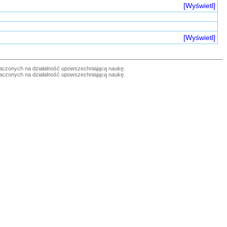
[Wyświetl]
[Wyświetl]
czonych na działalność upowszechniającą naukę.
czonych na działalność upowszechniającą naukę.