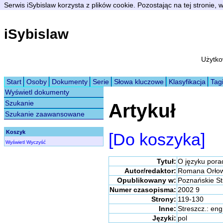
Serwis iSybislaw korzysta z plików cookie. Pozostając na tej stronie,
iSybislaw
Użytko
Start
Osoby
Dokumenty
Serie
Słowa kluczowe
Klasyfikacja
Tag
Wyświetl dokumenty
Szukanie
Artykuł
Szukanie zaawansowane
Koszyk
[Do koszyka]
Wyświetl
Wyczyść
Tytuł:
O języku pora
Autor/redaktor:
Romana Orło
Opublikowany w:
Poznańskie St
Numer czasopisma:
2002 9
Strony:
119-130
Inne:
Streszcz.: eng
Języki:
pol