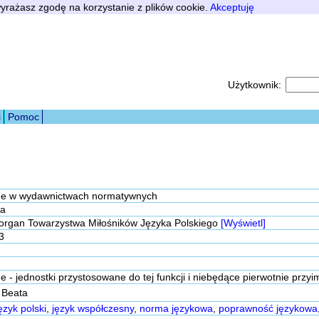
 wyrażasz zgodę na korzystanie z plików cookie.
Akceptuję
Użytkownik:
i
Pomoc
rne w wydawnictwach normatywnych
ka
: organ Towarzystwa Miłośników Języka Polskiego
[Wyświetl]
3
e - jednostki przystosowane do tej funkcji i niebędące pierwotnie przy
 Beata
ęzyk polski
,
język współczesny
,
norma językowa
,
poprawność językowa