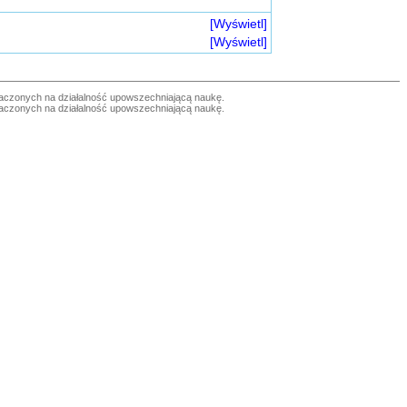
[Wyświetl]
[Wyświetl]
czonych na działalność upowszechniającą naukę.
czonych na działalność upowszechniającą naukę.