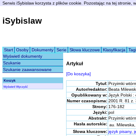
Serwis iSybislaw korzysta z plików cookie. Pozostając na tej stronie,
iSybislaw
Start
Osoby
Dokumenty
Serie
Słowa kluczowe
Klasyfikacja
Tag
Wyświetl dokumenty
Szukanie
Artykuł
Szukanie zaawansowane
[Do koszyka]
Koszyk
Tytuł:
Przyimki wtó
Wyświetl
Wyczyść
Autor/redaktor:
Beata Milews
Opublikowany w:
Język Polski 
Numer czasopisma:
2001 R. 81 z. 
Strony:
176-182
Języki:
pol
Abstrakt:
Przyimki wtórn
Hasła autorskie:
au. Milewska,
Słowa kluczowe:
język pisany
,
j