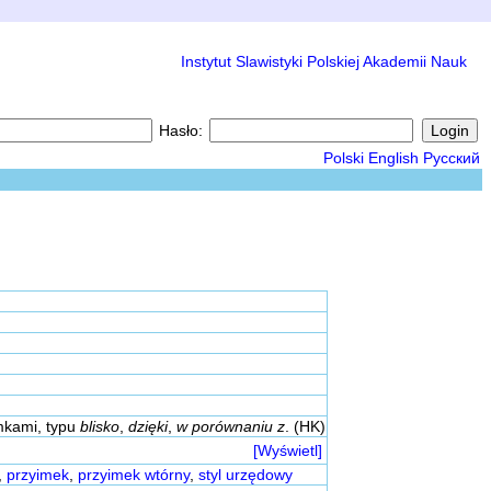
Instytut Slawistyki Polskiej Akademii Nauk
Hasło:
Polski
English
Русский
imkami, typu
blisko
,
dzięki
,
w porównaniu z
. (HK)
[Wyświetl]
,
przyimek
,
przyimek wtórny
,
styl urzędowy