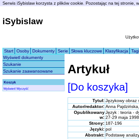
Serwis iSybislaw korzysta z plików cookie. Pozostając na tej stronie,
iSybislaw
Użytko
Start
Osoby
Dokumenty
Serie
Słowa kluczowe
Klasyfikacja
Tag
Wyświetl dokumenty
Szukanie
Artykuł
Szukanie zaawansowane
Koszyk
[Do koszyka]
Wyświetl
Wyczyść
Tytuł:
Językowy obraz ś
Autor/redaktor:
Anna Pajdzińska,
Opublikowany
Język : teoria - 
w:
27-29 maja 1998
Strony:
187-196
Języki:
pol
Abstrakt:
Podstawę analizy