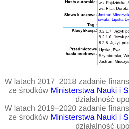
Hasła autorskie:
ws. Pajdzińska,
ws. Filar, Dorota
Słowa kluczowe:
Jastrun Mieczys
świata
,
Lipska E
Tagi:
Klasyfikacja:
8.2.1.7. Język p
8.2.1.6. Język po
8.2.5. Język po
Przedmiotowe
Lipska, Ewa
hasła osobowe:
Szymborska, Wi
Jastrun, Mieczy
W latach 2017–2018 zadanie fin
ze środków
Ministerstwa Nauki i 
działalność up
W latach 2019–2020 zadanie fin
ze środków
Ministerstwa Nauki i 
działalność up