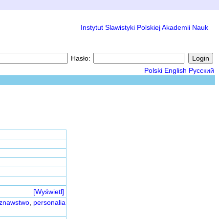
Instytut Slawistyki Polskiej Akademii Nauk
Hasło:
Polski
English
Русский
[Wyświetl]
oznawstwo
,
personalia