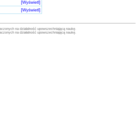
[Wyświetl]
[Wyświetl]
czonych na działalność upowszechniającą naukę.
czonych na działalność upowszechniającą naukę.