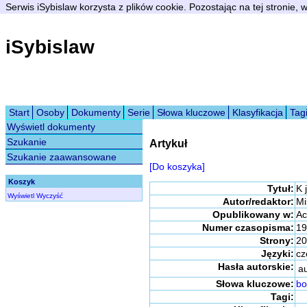
Serwis iSybislaw korzysta z plików cookie. Pozostając na tej stronie,
iSybislaw
Start
Osoby
Dokumenty
Serie
Słowa kluczowe
Klasyfikacja
Tag
Wyświetl dokumenty
Szukanie
Artykuł
Szukanie zaawansowane
[Do koszyka]
Koszyk
Tytuł:
K 
Wyświetl
Wyczyść
Autor/redaktor:
Mi
Opublikowany w:
Ac
Numer czasopisma:
19
Strony:
20
Języki:
cz
Hasła autorskie:
a
Słowa kluczowe:
bo
Tagi: