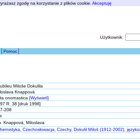
 wyrażasz zgodę na korzystanie z plików cookie.
Akceptuję
Użytkownik:
i
Pomoc
jubileu Miloše Dokulila
loslava Knappová
ta onomastica
[Wyświetl]
97 R. 38 [druk 1998]
7-208
e
u. Knappová, Miloslava
hemistyka
,
Czechosłowacja
,
Czechy
,
Dokulil Miloš (1912-2002)
,
język