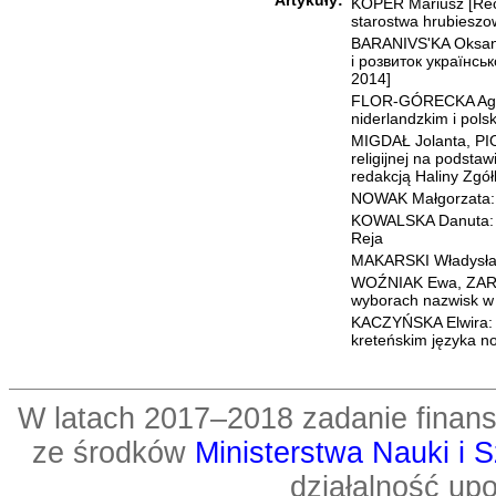
KOPER Mariusz [Rec
starostwa hrubieszow
BARANIVS'KA Oksana
і розвиток українськ
2014]
FLOR-GÓRECKA Agnie
niderlandzkim i pols
MIGDAŁ Jolanta, PI
religijnej na podsta
redakcją Haliny Zgó
NOWAK Małgorzata: 
KOWALSKA Danuta: O
Reja
MAKARSKI Władysł
WOŹNIAK Ewa, ZARĘB
wyborach nazwisk w
KACZYŃSKA Elwira: 
kreteńskim języka n
W latach 2017–2018 zadanie fin
ze środków
Ministerstwa Nauki i 
działalność up