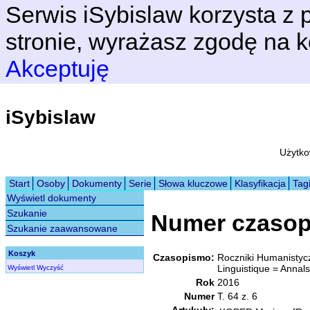
Serwis iSybislaw korzysta z p
stronie, wyrażasz zgodę na k
Akceptuję
iSybislaw
Użytko
Start
Osoby
Dokumenty
Serie
Słowa kluczowe
Klasyfikacja
Tag
Wyświetl dokumenty
Szukanie
Numer czaso
Szukanie zaawansowane
Koszyk
Czasopismo:
Roczniki Humanistyc
Linguistique = Annals 
Wyświetl
Wyczyść
Rok
2016
Numer
T. 64 z. 6
Artykuły: