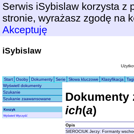
Serwis iSybislaw korzysta z p
stronie, wyrażasz zgodę na k
Akceptuję
iSybislaw
Użytko
Start
Osoby
Dokumenty
Serie
Słowa kluczowe
Klasyfikacja
Tag
Wyświetl dokumenty
Szukanie
Dokumenty 
Szukanie zaawansowane
ich
(
a
)
Koszyk
Wyświetl
Wyczyść
Opis
SIEROCIUK Jerzy: Formanty wschodn