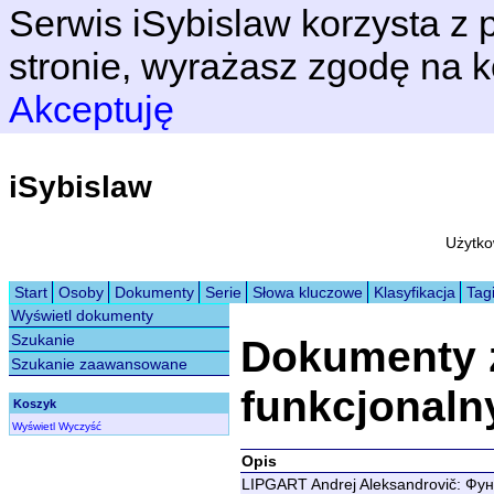
Serwis iSybislaw korzysta z p
stronie, wyrażasz zgodę na k
Akceptuję
iSybislaw
Użytko
Start
Osoby
Dokumenty
Serie
Słowa kluczowe
Klasyfikacja
Tag
Wyświetl dokumenty
Szukanie
Dokumenty 
Szukanie zaawansowane
funkcjonaln
Koszyk
Wyświetl
Wyczyść
Opis
LIPGART Andrej Aleksandrovič: Фу