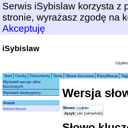
Serwis iSybislaw korzysta z p
stronie, wyrażasz zgodę na k
Akceptuję
iSybislaw
Użytko
Start
Osoby
Dokumenty
Serie
Słowa kluczowe
Klasyfikacja
Tag
Wyświetl wersje słów
kluczowych
Wersja sło
Wyświetl deskryptory
Koszyk
Słowo:
суфікс
Wyświetl
Wyczyść
Język:
ukr (ukraiński)
Słowo kluc