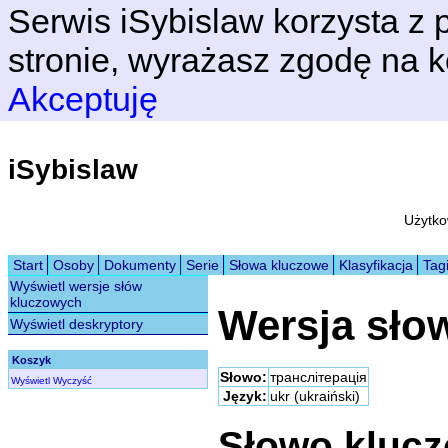
Serwis iSybislaw korzysta z p
stronie, wyrażasz zgodę na k
Akceptuję
iSybislaw
Użytko
Start
Osoby
Dokumenty
Serie
Słowa kluczowe
Klasyfikacja
Tag
Wyświetl wersje słów
kluczowych
Wersja sło
Wyświetl deskryptory
Koszyk
Słowo:
транслітерація
Wyświetl
Wyczyść
Język:
ukr (ukraiński)
Słowo kluc