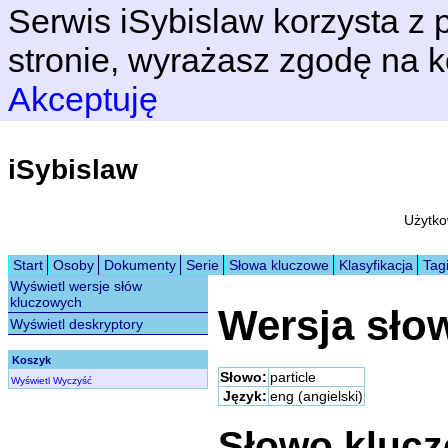
Serwis iSybislaw korzysta z p
stronie, wyrażasz zgodę na k
Akceptuję
iSybislaw
Użytko
Start
Osoby
Dokumenty
Serie
Słowa kluczowe
Klasyfikacja
Tag
Wyświetl wersje słów
kluczowych
Wersja sło
Wyświetl deskryptory
Koszyk
Słowo:
particle
Wyświetl
Wyczyść
Język:
eng (angielski)
Słowo kluc