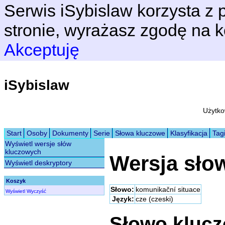
Serwis iSybislaw korzysta z p
stronie, wyrażasz zgodę na k
Akceptuję
iSybislaw
Użytko
Start
Osoby
Dokumenty
Serie
Słowa kluczowe
Klasyfikacja
Tag
Wyświetl wersje słów
kluczowych
Wersja sło
Wyświetl deskryptory
Koszyk
Słowo:
komunikační situace
Wyświetl
Wyczyść
Język:
cze (czeski)
Słowo kluc