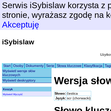
Serwis iSybislaw korzysta z p
stronie, wyrażasz zgodę na k
Akceptuję
iSybislaw
Użytko
Start
Osoby
Dokumenty
Serie
Słowa kluczowe
Klasyfikacja
Tag
Wyświetl wersje słów
kluczowych
Wersja sło
Wyświetl deskryptory
Koszyk
Słowo:
čestica
Wyświetl
Wyczyść
Język:
scr (chorwacki)
Słowo kluc