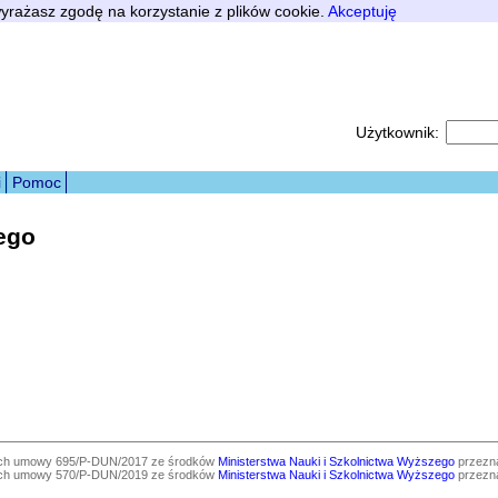
 wyrażasz zgodę na korzystanie z plików cookie.
Akceptuję
Użytkownik:
i
Pomoc
ego
ach umowy 695/P-DUN/2017 ze środków
Ministerstwa Nauki i Szkolnictwa Wyższego
przezna
ach umowy 570/P-DUN/2019 ze środków
Ministerstwa Nauki i Szkolnictwa Wyższego
przezna