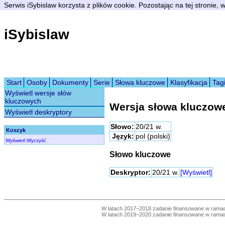
Serwis iSybislaw korzysta z plików cookie. Pozostając na tej stronie,
iSybislaw
Start
Osoby
Dokumenty
Serie
Słowa kluczowe
Klasyfikacja
Tag
Wyświetl wersje słów
kluczowych
Wersja słowa kluczow
Wyświetl deskryptory
Słowo:
20/21 w.
Koszyk
Język:
pol (polski)
Wyświetl
Wyczyść
Słowo kluczowe
Deskryptor:
20/21 w.
[Wyświetl]
W latach 2017–2018 zadanie finansowane w ram
W latach 2019–2020 zadanie finansowane w ram