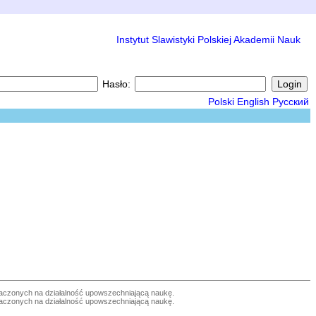
Instytut Slawistyki Polskiej Akademii Nauk
Hasło:
Polski
English
Русский
czonych na działalność upowszechniającą naukę.
czonych na działalność upowszechniającą naukę.