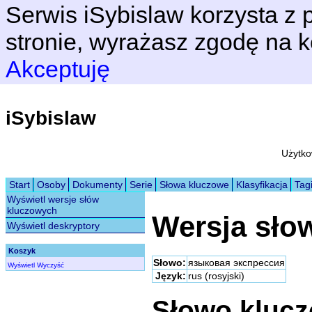
Serwis iSybislaw korzysta z p
stronie, wyrażasz zgodę na k
Akceptuję
iSybislaw
Użytko
Start
Osoby
Dokumenty
Serie
Słowa kluczowe
Klasyfikacja
Tag
Wyświetl wersje słów
kluczowych
Wersja sło
Wyświetl deskryptory
Koszyk
Słowo:
языковая экспрессия
Wyświetl
Wyczyść
Język:
rus (rosyjski)
Słowo kluc